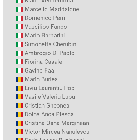
Maria Vendemmia
Marcello Maddalone
Domenico Perri
Vassilios Fanos
Mario Barbarini
Simonetta Cherubini
Ambrogio Di Paolo
Fiorina Casale
Gavino Faa
Marìn Burlea
Liviu Laurentiu Pop
Vasile Valeriu Lupu
Cristian Gheonea
Doina Anca Plesca
Cristina Oana Marginean
Victor Mircea Nanulescu