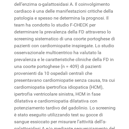
dell’enzima α-galattosidasi A. Il coinvolgimento
cardiaco è una delle manifestazioni critiche della
patologia e spesso ne determina la prognosi. Il
team ha condotto lo studio F-CHECK per
determinare la prevalenza della FD attraverso lo
screening sistematico di una coorte portoghese di
pazienti con cardiomiopatie inspiegate. Lo studio
osservazionale multicentrico ha valutato la
prevalenza e le caratteristiche cliniche della FD in
una coorte portoghese (n = 409) di pazienti
provenienti da 10 ospedali centrali che
presentavano cardiomiopatie senza causa, tra cui
cardiomiopatia ipertrofica idiopatica (HCM),
ipertrofia ventricolare sinistra, HCM in fase
dilatativa e cardiomiopatia dilatativa con
potenziamento tardivo del gadolinio. Lo screening
è stato eseguito utilizzando test su gocce di
sangue essiccato per misurare l’attività dell’α-
galattosidasi A e/o mediante sequenziamento del