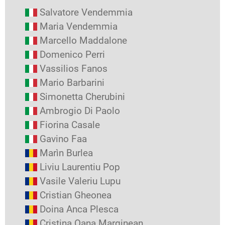
Salvatore Vendemmia
Maria Vendemmia
Marcello Maddalone
Domenico Perri
Vassilios Fanos
Mario Barbarini
Simonetta Cherubini
Ambrogio Di Paolo
Fiorina Casale
Gavino Faa
Marìn Burlea
Liviu Laurentiu Pop
Vasile Valeriu Lupu
Cristian Gheonea
Doina Anca Plesca
Cristina Oana Marginean