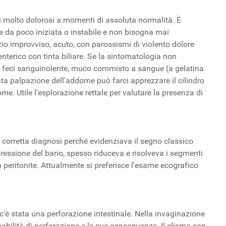
i molto dolorosi a momenti di assoluta normalità. È
one da poco iniziata o instabile e non bisogna mai
izio improvviso, acuto, con parossismi di violento dolore
enterico con tinta biliare. Se la sintomatologia non
e feci sanguinolente, muco commisto a sangue (a gelatina
rata palpazione dell'addome può farci apprezzare il cilindro
e. Utile l'esplorazione rettale per valutare la presenza di
corretta diagnosi perché evidenziava il segno classico
pressione del bario, spesso riduceva e risolveva i segmenti
 peritonite. Attualmente si preferisce l'esame ecografico
e c'è stata una perforazione intestinale. Nella invaginazione
robabilità di perforazione e le sue conseguenze. Il clisma con