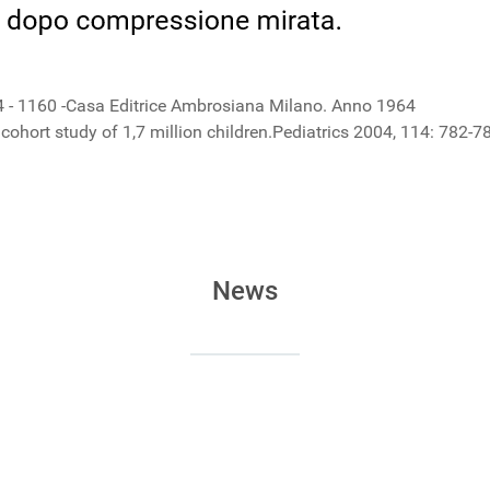
154 - 1160 -Casa Editrice Ambrosiana Milano. Anno 1964
a cohort study of 1,7 million children.Pediatrics 2004, 114: 782-7
omprensione dei meccanismi della persistenza dei sintomi
rimario Emerito di Pediatria e Neonatologia, Ospedale di Cles
News