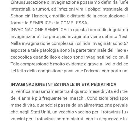
L'intussuscezione o invaginazione possiamo definirla "un'ern
intestinali, a tumori, ad infezioni virali, polipo intestinale,
Schonlein Henoch, emofilia e disturbi della coagulazione, l
forme: la SEMPLICE e la COMPLESSA.
INVAGINAZIONE SEMPLICE: in questa forma distinguiamo tre c
invaginazione". La parte più invaginata viene definita "testa
Nella invaginazione complessa i cilindri invaginati sono 5/
esposte a tale patologia sono la parte terminale dell'ileo e 
cecocolica quando ileo e cieco sono invaginati nel colon. 
Tale compressione è molto evidente e grave a livello del co
l'effetto della congestione passiva e l'edema, comporta u
INVAGINAZIONE INTESTINALE IN ETÀ PEDIATRICA
Si verifica massimamente tra il quarto mese di vita ed i tre
dei 4 anni è più frequente nei maschi. Condizioni predispon
mese di vita, quando si passa da un'alimentazione prevalen
che, negli Stati Uniti, un vecchio vaccino per il rotavirus f
vaccini per il rotavirus, somministrati con la sequenza e l