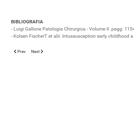
BIBLIOGRAFIA
- Luigi Gallone Patologia Chirurgica - Volume II. pagg: 1
- Kolsen FischerT et alii: Intussusception early childhood 
Previous article: Long COVID in bambini e adolescenti: verso la c
Next article: La SIPO nel Mondo: Dott. Antonio Mazza, P
Prev
Next