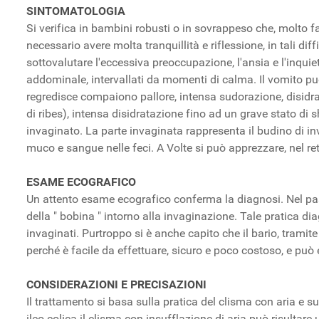
SINTOMATOLOGIA
Si verifica in bambini robusti o in sovrappeso che, molto
necessario avere molta tranquillità e riflessione, in tali d
sottovalutare l'eccessiva preoccupazione, l'ansia e l'inquie
addominale, intervallati da momenti di calma. Il vomito può 
regredisce compaiono pallore, intensa sudorazione, disid
di ribes), intensa disidratazione fino ad un grave stato di 
invaginato. La parte invaginata rappresenta il budino di in
muco e sangue nelle feci. A Volte si può apprezzare, nel re
ESAME ECOGRAFICO
Un attento esame ecografico conferma la diagnosi. Nel pas
della " bobina " intorno alla invaginazione. Tale pratica di
invaginati. Purtroppo si è anche capito che il bario, trami
perché è facile da effettuare, sicuro e poco costoso, e può 
CONSIDERAZIONI E PRECISAZIONI
Il trattamento si basa sulla pratica del clisma con aria e su
ileo-colica il clisma con insufflazione di aria può risultare