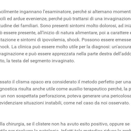
 facilmente ingannano l'esaminatore, perché si alternano moment
ifficili ed ardue evenienze, perché può trattarsi di una invaginazi
tudine dei familiari. Sono presenti sintomi molto dolorosi, ad in
essere presente, all’inizio di natura alimentare, poi a carattere 
ratazione e sintomi di ipovolemia, shock. Possono essere emess
shock. La clinica può essere molto utile per la diagnosi: un'accu
vaginazione e può essere apprezzata nella parte destra dell'addom
tto, la testa del segmento invaginato.
sato il clisma opaco era considerato il metodo perfetto per una 
agnostica risulta anche utile come ausilio terapeutico perché, la 
te un non sospettata perforazione, poteva generare una pericolosa
evidenziare situazioni instabili, come nel caso da noi osservato.
lla chirurgia, se il clistere non ha avuto esito positivo, oppure s
 utile per risolvere la patologia. Infatti tale metodica riduce la p