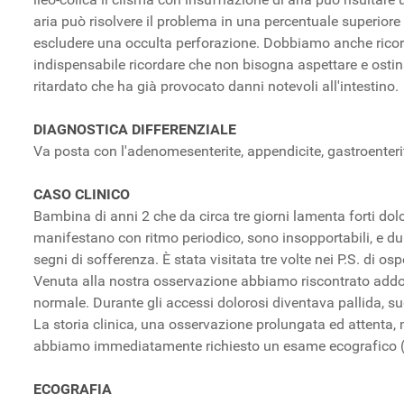
aria può risolvere il problema in una percentuale superiore 
escludere una occulta perforazione. Dobbiamo anche ricorda
indispensabile ricordare che non bisogna aspettare e ostinat
ritardato che ha già provocato danni notevoli all'intestino.
DIAGNOSTICA DIFFERENZIALE
Va posta con l'adenomesenterite, appendicite, gastroenterite,
CASO CLINICO
Bambina di anni 2 che da circa tre giorni lamenta forti dolor
manifestano con ritmo periodico, sono insopportabili, e duran
segni di sofferenza. È stata visitata tre volte nei P.S. di 
Venuta alla nostra osservazione abbiamo riscontrato addome
normale. Durante gli accessi dolorosi diventava pallida, s
La storia clinica, una osservazione prolungata ed attenta, 
abbiamo immediatamente richiesto un esame ecografico (f
ECOGRAFIA