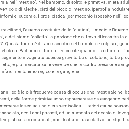
ia nell'intestino". Nel bambino, di solito, è primitiva, in età ad
 diverticolo di Meckel, cisti del piccolo intestino, ipertrofia nodul
infomi e leucemie, fibrosi cistica (per meconio ispessito nell'i
ilindri, l'esterno costituito dalla "guaina", il medio e l'inter
", e definiamo "colletto" la porzione che si trova riflessa tra la 
7. Questa forma è di raro riscontro nel bambino e colpisce, genera
del cieco. Parliamo di forma ileo-cecale quando l'ileo forma il "bu
Il segmento invaginato subisce gravi turbe circolatorie, turbe pr
lletto, e più marcata sulle vene, perché la contro pressione san
n infarcimento emorragico e la gangrena.
 anni, ed è la più frequente causa di occlusione intestinale nei 
enti, nelle forme primitive sono rappresentate da esagerato perist
temente lattea ad una dieta semisolida. Ulteriori cause possono 
u associato, negli anni passati, ad un aumento del rischio di invag
a tempistica raccomandati, non risultano associati ad un significa