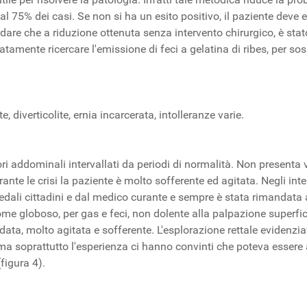
al 75% dei casi. Se non si ha un esito positivo, il paziente deve
re che a riduzione ottenuta senza intervento chirurgico, è stat
amente ricercare l'emissione di feci a gelatina di ribes, per sosp
 diverticolite, ernia incarcerata, intolleranze varie.
i addominali intervallati da periodi di normalità. Non presenta vo
te le crisi la paziente è molto sofferente ed agitata. Negli interv
ospedali cittadini e dal medico curante e sempre è stata rimandata
 globoso, per gas e feci, non dolente alla palpazione superfici
udata, molto agitata e sofferente. L'esplorazione rettale evidenz
ma soprattutto l'esperienza ci hanno convinti che poteva essere 
igura 4).