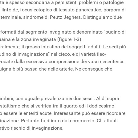
ulta è spesso secondaria a persistenti problemi o patologie
are linfoide, focus ectopico di tessuto pancreatico, porpora di
leo terminale, sindrome di Peutz Jeghers. Distinguiamo due
no formati dal segmento invaginato e denominato "budino di
guaina e la zona invaginata (figure 1-3).
lmente, il grosso intestino dei soggetti adulti. Le sedi più
dino di invaginazione" nel cieco, e di varietà ileo-
ovocate dalla eccessiva compressione dei vasi mesenterici.
guigna è più bassa che nelle arterie. Ne consegue che
bambini, con uguale prevalenza nei due sessi. Al di sopra
altismo che si verifica tra il quarto ed il dodicesimo
essere le enteriti acute. Interessante può essere ricordare
inazione. Pertanto fu ritirato dal commercio. Gli attuali
tivo rischio di invaginazione.