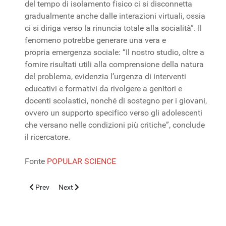
del tempo di isolamento fisico ci si disconnetta
gradualmente anche dalle interazioni virtuali, ossia
ci si diriga verso la rinuncia totale alla socialità”. Il
fenomeno potrebbe generare una vera e
propria emergenza sociale: “Il nostro studio, oltre a
fornire risultati utili alla comprensione della natura
del problema, evidenzia l’urgenza di interventi
educativi e formativi da rivolgere a genitori e
docenti scolastici, nonché di sostegno per i giovani,
ovvero un supporto specifico verso gli adolescenti
che versano nelle condizioni più critiche”, conclude
il ricercatore.
Fonte
POPULAR SCIENCE
Previous article: CHIRURGIA PEDIATRICA AMBULATORIALE: 
Next article: Bambino affetto da rara malattia al feg
Prev
Next