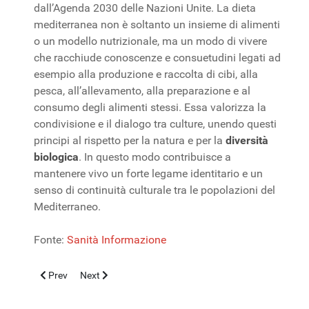
dall’Agenda 2030 delle Nazioni Unite. La dieta
mediterranea non è soltanto un insieme di alimenti
o un modello nutrizionale, ma un modo di vivere
che racchiude conoscenze e consuetudini legati ad
esempio alla produzione e raccolta di cibi, alla
pesca, all’allevamento, alla preparazione e al
consumo degli alimenti stessi. Essa valorizza la
condivisione e il dialogo tra culture, unendo questi
principi al rispetto per la natura e per la
diversità
biologica
. In questo modo contribuisce a
mantenere vivo un forte legame identitario e un
senso di continuità culturale tra le popolazioni del
Mediterraneo.
Fonte:
Sanità Informazione
Previous article: IBD pediatrico, combo inibitore del TNF-α e i
Next article: Sindrome da tachicardia posturale nei bamb
Prev
Next