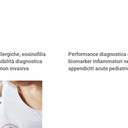
llergiche, eosinofilia
Performance diagnostica 
ibilità diagnostica
biomarker infiammatori ne
 non invasiva
appendiciti acute pediatr