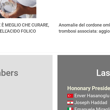
 È MEGLIO CHE CURARE,
Anomalie del cordone omb
ELL'ACIDO FOLICO
trombosi associata: aggi
mbers
Las
Hononary Preside
Enver Hasanoglu
Joseph Haddad
Emanuele Miragli