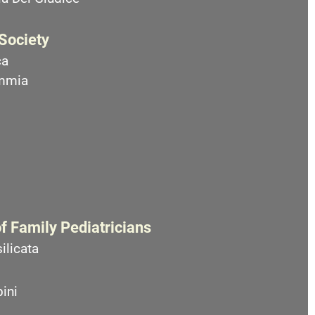
 Society
ca
emmia
f Family Pediatricians
ilicata
ini