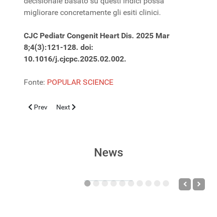
decisionale basato su questi indici possa
migliorare concretamente gli esiti clinici.
CJC Pediatr Congenit Heart Dis. 2025 Mar
8;4(3):121-128. doi:
10.1016/j.cjcpc.2025.02.002.
Fonte:
POPULAR SCIENCE
Previous article: Sindrome da tachicardia posturale nei bambini: 
Next article: Trapianto cardiaco nei bambini con circol
Prev
Next
News