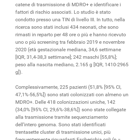
catene di trasmissione di MDRO+ e identificare i
fattori di rischio associati. Lo studio è stato
condotto presso una TIN di livello III. In tutto, nella
ricerca sono stati inclusi 434 neonati, che sono
rimasti in reparto per 48 ore o più e hanno ricevuto
uno o più screening tra febbraio 2019 e novembre
2020 (età gestazionale mediana, 34,6 settimane
[IQR, 31,4-38,3 settimane]; 242 maschi [55,8%];
peso alla nascita mediano, 2.165 g [IQR, 1410-2965
g]).
Complessivamente, 225 pazienti (51,8% [95% CI,
47,1%-56,5%]) sono stati colonizzati con almeno un
MDRO+. Delle 418 colonizzazioni uniche, 142
(34,0% [95% CI, 29,6%-38,6%]) sono state collegate
alla trasmissione tramite sequenziamento
dell’intero genoma. Sono stati identificati
trentasette cluster di trasmissione unici, più
frequentemente riguardanti Escherichia coli (n =