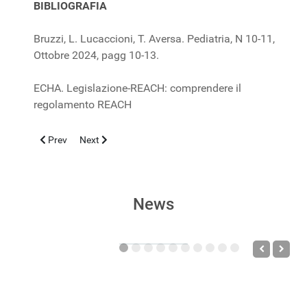
BIBLIOGRAFIA
Bruzzi, L. Lucaccioni, T. Aversa. Pediatria, N 10-11,
Ottobre 2024, pagg 10-13.
ECHA. Legislazione-REACH: comprendere il
regolamento REACH
Previous article: ENCEFALOPATIA ASSOCIATA A BRONCHIOLI
Next article: CHIRURGIA PEDIATRICA AMBULATORIA
Prev
Next
News