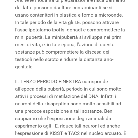
Anche le modalità di preparazione e riscaldamento
del latte possono risultare contaminanti se si
usano contenitori in plastica e forno a microonde.
In tale periodo della vita gli I.E. possono attivare
l’asse ipotalamo-ipofisi-gonadi e compromettere la
mini pubertà. La minipubertà si sviluppa nei primi
mesi di vita, e, in tale epoca, l’azione di queste
sostanze può compromettere la discesa dei
testicoli nello scroto e ridurre la distanza ano-
genitale.
IL TERZO PERIODO FINESTRA corrisponde
all’epoca della pubertà, periodo in cui sono molto
attivi i processi di metilazione del DNA. Infatti i
neuroni della kisspeptina sono molto sensibili ad
una precoce esposizione a tali sostanze. Ben
sappiamo che l’esposizione degli animali da
esperimento agli I E. riduce tali neuroni ed anche
l’espressione di KISST e TAC2 nel nucleo arcuato. È