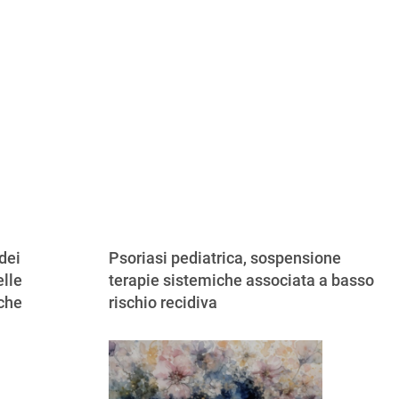
dei
Psoriasi pediatrica, sospensione
lle
terapie sistemiche associata a basso
iche
rischio recidiva