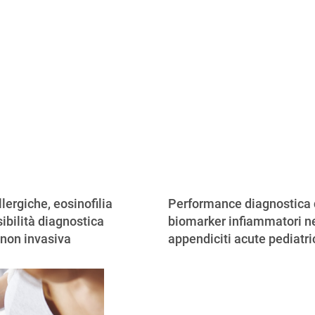
llergiche, eosinofilia
Performance diagnostica 
ibilità diagnostica
biomarker infiammatori ne
 non invasiva
appendiciti acute pediatr