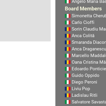
Angelo Maria Bas
Board Members
Simonetta Cherub
Carlo Cioffi
Sorin Claudiu Ma
Anca Colită
Smaranda Diaco
Anca Draganesc
Marcello Maddal
Oana Cristina Mă
Edoardo Ponticie
Guido Oppido
Diego Peroni
Liviu Pop
Ladislau Ritli
Salvatore Savast