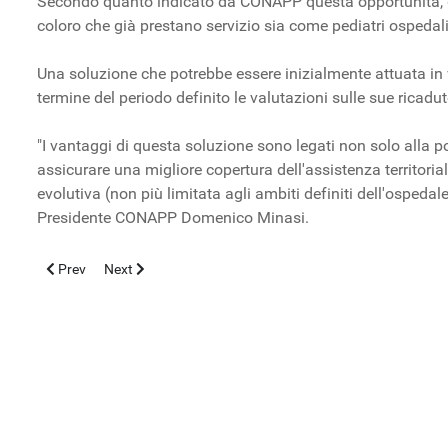
Secondo quanto indicato da CONAPP questa opportunità, da c
coloro che già prestano servizio sia come pediatri ospedalie
Una soluzione che potrebbe essere inizialmente attuata in vi
termine del periodo definito le valutazioni sulle sue ricadu
"I vantaggi di questa soluzione sono legati non solo alla pos
assicurare una migliore copertura dell'assistenza territori
evolutiva (non più limitata agli ambiti definiti dell'ospedale 
Presidente CONAPP Domenico Minasi.
Previous article: Autismo su base genetica, al Neuromed la scoperta
Next article: Il primo paziente affetto da autismo è deced
Prev
Next