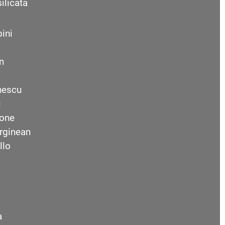
ilicata
ini
n
nescu
u
one
rginean
llo
a