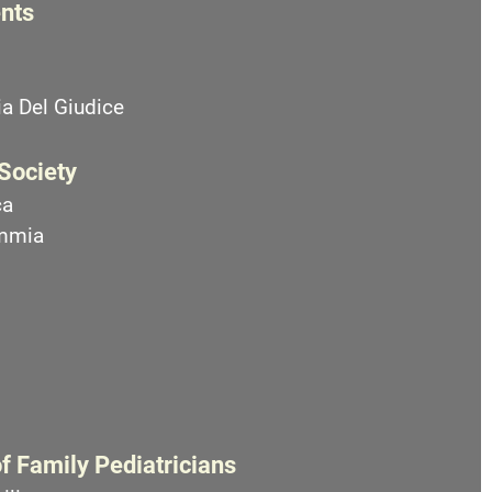
nts
a Del Giudice
 Society
ca
emmia
f Family Pediatricians