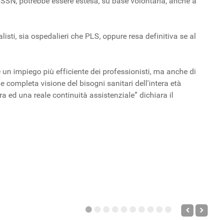
 SSN, potrebbe essere estesa, su base volontaria, anche a
isti, sia ospedalieri che PLS, oppure resa definitiva se al
re un impiego più efficiente dei professionisti, ma anche di
 completa visione del bisogni sanitari dell'intera età
cura ed una reale continuità assistenziale” dichiara il