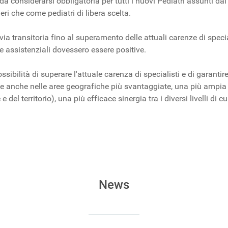
onsiderarsi obbligatoria per tutti i nuovi Pediatri assunti dal
ri che come pediatri di libera scelta.
a transitoria fino al superamento delle attuali carenze di special
te assistenziali dovessero essere positive.
sibilità di superare l'attuale carenza di specialisti e di garanti
ale anche nelle aree geografiche più svantaggiate, una più ampia e
e del territorio), una più efficace sinergia tra i diversi livelli di 
 sul ruolo di alcuni recettori nervosi
uto all’età di 89 anni
News