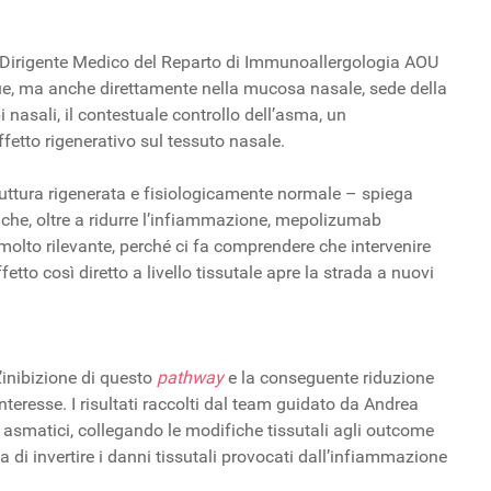
 Dirigente Medico del Reparto di Immunoallergologia AOU
ngue, ma anche direttamente nella mucosa nasale, sede della
i nasali, il contestuale controllo dell’asma, un
ffetto rigenerativo sul tessuto nasale.
truttura rigenerata e fisiologicamente normale – spiega
 che, oltre a ridurre l’infiammazione, mepolizumab
to molto rilevante, perché ci fa comprendere che intervenire
to così diretto a livello tissutale apre la strada a nuovi
L’inibizione di questo
pathway
e la conseguente riduzione
nteresse. I risultati raccolti dal team guidato da Andrea
i asmatici, collegando le modifiche tissutali agli outcome
va di invertire i danni tissutali provocati dall’infiammazione