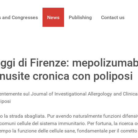
s and Congresses
News
Publishing
Contact us
ggi di Firenze: mepolizumab r
inusite cronica con poliposi
centemente sul Journal of Investigational Allergology and Clini
liposi
la strada sbagliata. Pur avendo naturalmente funzioni difensiv
iù comuni cellule del sistema immunitario. Per fortuna, la ricerca
tempo la funzione delle cellule sane, fondamentale per il corretto