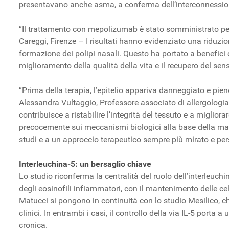
presentavano anche asma, a conferma dell’interconnessio
“Il trattamento con mepolizumab è stato somministrato pe
Careggi, Firenze – I risultati hanno evidenziato una riduzi
formazione dei polipi nasali. Questo ha portato a benefici cl
miglioramento della qualità della vita e il recupero del sens
“Prima della terapia, l’epitelio appariva danneggiato e pie
Alessandra Vultaggio, Professore associato di allergologi
contribuisce a ristabilire l’integrità del tessuto e a miglior
precocemente sui meccanismi biologici alla base della malat
studi e a un approccio terapeutico sempre più mirato e per
Interleuchina-5: un bersaglio chiave
Lo studio riconferma la centralità del ruolo dell’interleuchi
degli eosinofili infiammatori, con il mantenimento delle cel
Matucci si pongono in continuità con lo studio Mesilico, ch
clinici. In entrambi i casi, il controllo della via IL-5 port
cronica.