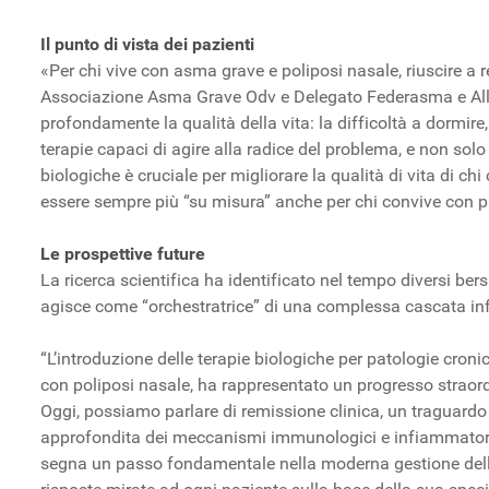
Il punto di vista dei pazienti
«Per chi vive con asma grave e poliposi nasale, riuscire a 
Associazione Asma Grave Odv e Delegato Federasma e Alle
profondamente la qualità della vita: la difficoltà a dormire,
terapie capaci di agire alla radice del problema, e non solo 
biologiche è cruciale per migliorare la qualità di vita di 
essere sempre più “su misura” anche per chi convive con pa
Le prospettive future
La ricerca scientifica ha identificato nel tempo diversi bersa
agisce come “orchestratrice” di una complessa cascata in
“L’introduzione delle terapie biologiche per patologie cron
con poliposi nasale, ha rappresentato un progresso straord
Oggi, possiamo parlare di remissione clinica, un traguar
approfondita dei meccanismi immunologici e infiammatori ch
segna un passo fondamentale nella moderna gestione delle m