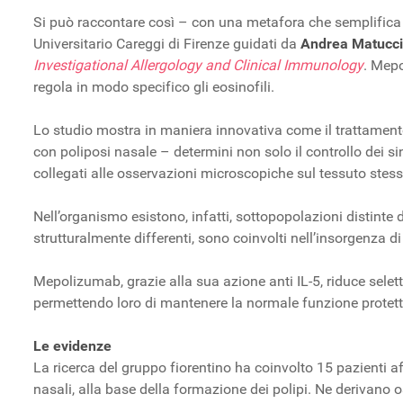
Si può raccontare così – con una metafora che semplifica u
Universitario Careggi di Firenze guidati da
Andrea Matucci
Investigational Allergology and Clinical Immunology
. Mep
regola in modo specifico gli eosinofili.
Lo studio mostra in maniera innovativa come il trattament
con poliposi nasale – determini non solo il controllo dei si
collegati alle osservazioni microscopiche sul tessuto stess
Nell’organismo esistono, infatti, sottopopolazioni distinte di
strutturalmente differenti, sono coinvolti nell’insorgenza 
Mepolizumab, grazie alla sua azione anti IL-5, riduce selett
permettendo loro di mantenere la normale funzione protettiv
Le evidenze
La ricerca del gruppo fiorentino ha coinvolto 15 pazienti af
nasali, alla base della formazione dei polipi. Ne derivano os