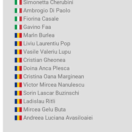
Simonetta Cherubini
Ambrogio Di Paolo
Fiorina Casale
Gavino Faa
Marìn Burlea
Liviu Laurentiu Pop
Vasile Valeriu Lupu
Cristian Gheonea
Doina Anca Plesca
Cristina Oana Marginean
Victor Mircea Nanulescu
Sorin Lascar Buzinschi
Ladislau Ritli
Mircea Gelu Buta
Andreea Luciana Avasiloaiei