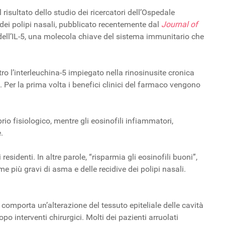
sultato dello studio dei ricercatori dell’Ospedale
 dei polipi nasali, pubblicato recentemente dal
Journal of
ll’IL-5, una molecola chiave del sistema immunitario che
l’interleuchina-5 impiegato nella rinosinusite cronica
. Per la prima volta i benefici clinici del farmaco vengono
brio fisiologico, mentre gli eosinofili infiammatori,
.
sidenti. In altre parole, “risparmia gli eosinofili buoni”,
 più gravi di asma e delle recidive dei polipi nasali.
 comporta un’alterazione del tessuto epiteliale delle cavità
po interventi chirurgici. Molti dei pazienti arruolati