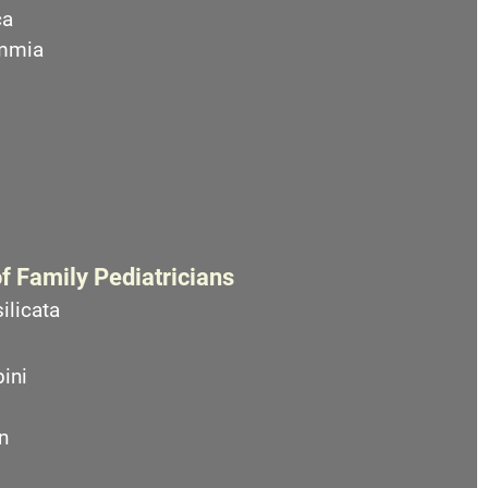
ca
emmia
f Family Pediatricians
ilicata
ini
n