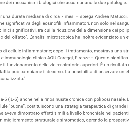
ne dei meccanismi biologici che accomunano le due patologie.
r una durata mediana di circa 7 mesi – spiega Andrea Matucci,
one significativa degli eosinofili infiammatori, non solo nel sa
inici significativi, tra cui la riduzione della dimensione dei polip
o dell’olfatto”. L’analisi microscopica ha inoltre evidenziato un e
no di cellule infiammatorie; dopo il trattamento, mostrava una s
a e immunologia clinica AOU Careggi, Firenze – Questo significa
are il funzionamento delle vie respiratorie superiori. È un risulta
tia può cambiarne il decorso. La possibilità di osservare un effet
sonalizzato.”
na-5 (IL-5) anche nella rinosinusite cronica con poliposi nasale. 
lule “buone”, costituiscono una strategia terapeutica di grande i
e aveva dimostrato effetti simili a livello bronchiale nei pazient
a a un miglioramento strutturale e sintomatico, aprendo la prospetti