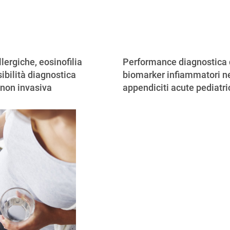
llergiche, eosinofilia
Performance diagnostica 
ibilità diagnostica
biomarker infiammatori ne
 non invasiva
appendiciti acute pediatr