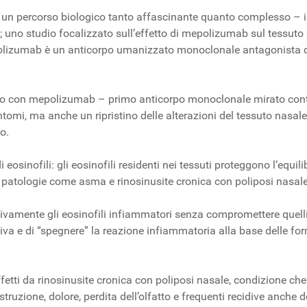
n percorso biologico tanto affascinante quanto complesso – il ri
; uno studio focalizzato sull’effetto di mepolizumab sul tessuto
olizumab è un anticorpo umanizzato monoclonale antagonista de
o con mepolizumab – primo anticorpo monoclonale mirato contro 
ntomi, ma anche un ripristino delle alterazioni del tessuto nasale
o.
 eosinofili: gli eosinofili residenti nei tessuti proteggono l’equili
di patologie come asma e rinosinusite cronica con poliposi nasale
ivamente gli eosinofili infiammatori senza compromettere quelli re
a e di “spegnere” la reazione infiammatoria alla base delle forme
fetti da rinosinusite cronica con poliposi nasale, condizione che
truzione, dolore, perdita dell’olfatto e frequenti recidive anche do