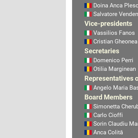
Doina Anca Ples
Salvatore Vend
Vice-presidents
Vassilios Fanos
Cristian Gheonea
Secretaries
Domenico Perri
Otilia Marginean
Representatives o
Angelo Maria Bas
Board Members
Simonetta Cherub
Carlo Cioffi
Sorin Claudiu Ma
Anca Colită