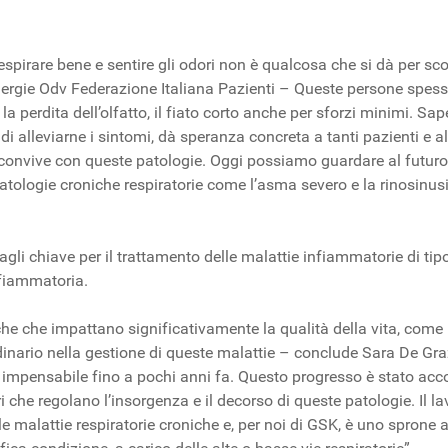
respirare bene e sentire gli odori non è qualcosa che si dà per s
rgie Odv Federazione Italiana Pazienti – Queste persone spess
 la perdita dell’olfatto, il fiato corto anche per sforzi minimi. S
di alleviarne i sintomi, dà speranza concreta a tanti pazienti e al
chi convive con queste patologie. Oggi possiamo guardare al futu
tologie croniche respiratorie come l’asma severo e la rinosinusi
gli chiave per il trattamento delle malattie infiammatorie di tipo 2
fiammatoria.
iche che impattano significativamente la qualità della vita, come 
inario nella gestione di queste malattie – conclude Sara De Gra
do impensabile fino a pochi anni fa. Questo progresso è stato
e regolano l’insorgenza e il decorso di queste patologie. Il lav
alattie respiratorie croniche e, per noi di GSK, è uno sprone a 