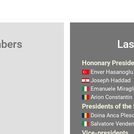
mbers
Las
Hononary Preside
Enver Hasanoglu
Joseph Haddad
Emanuele Miragli
Arion Constantin
Presidents of the
Doina Anca Ples
Salvatore Vend
Vice-presidents