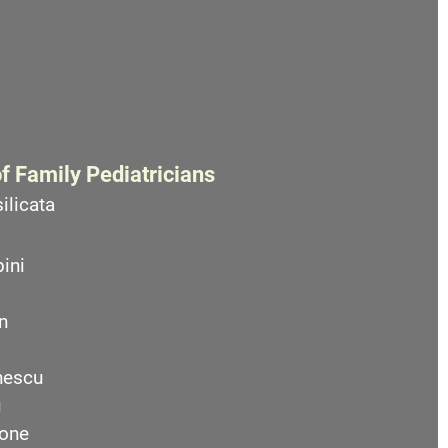
f Family Pediatricians
ilicata
ini
n
nescu
u
one