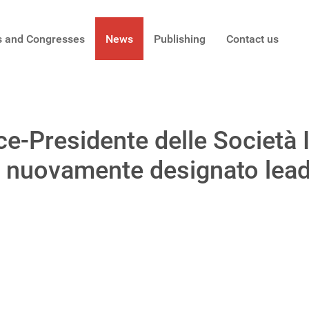
s and Congresses
News
Publishing
Contact us
ice-Presidente delle Società
to nuovamente designato leade