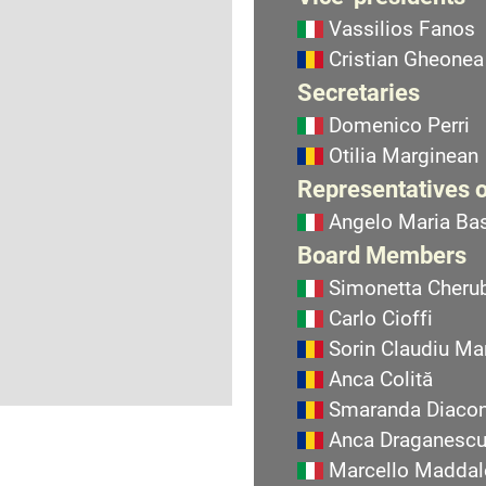
Vassilios Fanos
Cristian Gheonea
Secretaries
Domenico Perri
Otilia Marginean
Representatives o
Angelo Maria Bas
Board Members
Simonetta Cherub
Carlo Cioffi
Sorin Claudiu Ma
Anca Colită
Smaranda Diaco
Anca Draganesc
Marcello Maddal