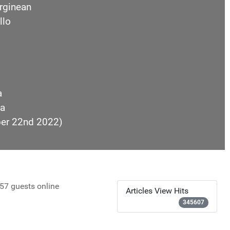
rginean
llo
a
a
ber 22nd 2022)
57 guests online
Articles View Hits
345607