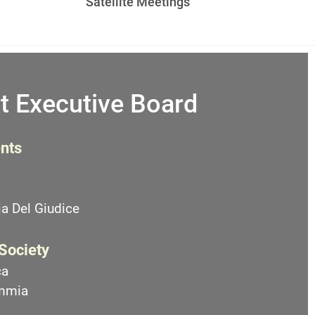
Satellite Meetings
t Executive Board
nts
a Del Giudice
 Society
ca
emmia