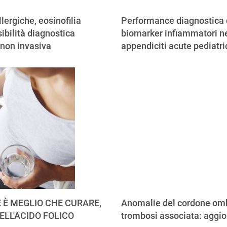
llergiche, eosinofilia
Performance diagnostica 
ibilità diagnostica
biomarker infiammatori ne
 non invasiva
appendiciti acute pediatr
 È MEGLIO CHE CURARE,
Anomalie del cordone omb
ELL'ACIDO FOLICO
trombosi associata: aggi