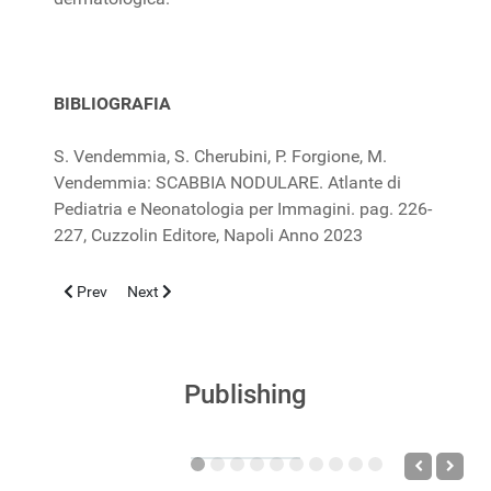
BIBLIOGRAFIA
S. Vendemmia, S. Cherubini, P. Forgione, M.
Vendemmia: SCABBIA NODULARE. Atlante di
Pediatria e Neonatologia per Immagini. pag. 226-
227, Cuzzolin Editore, Napoli Anno 2023
Previous article: LE MANDORLE: ELISIR DI LUNGA VITA?
Next article: Actualities in pediatric meningitis after 
Prev
Next
Publishing