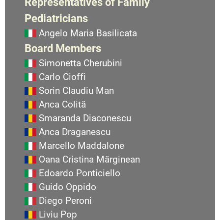
Representatives of Family
Pediatricians
Angelo Maria Basilicata
Board Members
Simonetta Cherubini
Carlo Cioffi
Sorin Claudiu Man
Anca Colită
Smaranda Diaconescu
Anca Draganescu
Marcello Maddalone
Oana Cristina Mărginean
Edoardo Ponticiello
Guido Oppido
Diego Peroni
Liviu Pop