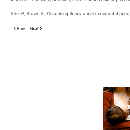
Sher P., Brown S.: Gelastic epilepsy onset in neonatal per
Previous article: LESIONE CEREBRALE PARASAGITTALE IN UN 
Next article: DEFICIT COFATTORE MOLYBDENO
Prev
Next