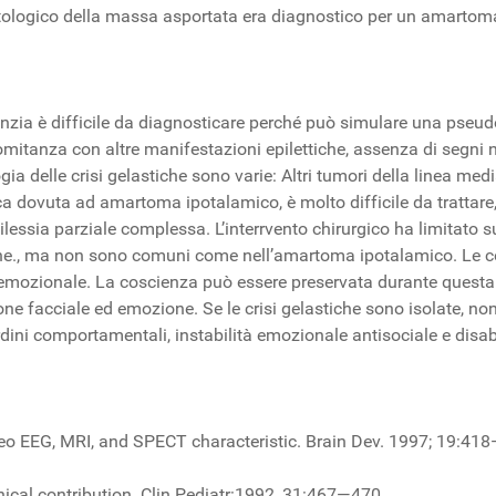
stologico della massa asportata era diagnostico per un amartom
anzia è difficile da diagnosticare perché può simulare una pseudoc
omitanza con altre manifestazioni epilettiche, assenza di segni neur
iologia delle crisi gelastiche sono varie: Altri tumori della linea 
ca dovuta ad amartoma ipotalamico, è molto difficile da trattare
lessia parziale complessa. L’interrvento chirurgico ha limitato s
che., ma non sono comuni come nell’amartoma ipotalamico. Le c
mozionale. La coscienza può essere preservata durante questa for
e facciale ed emozione. Se le crisi gelastiche sono isolate, non
ni comportamentali, instabilità emozionale antisociale e disabil
. Video EEG, MRI, and SPECT characteristic. Brain Dev. 1997; 19:41
clinical contribution. Clin Pediatr:1992, 31:467—470.