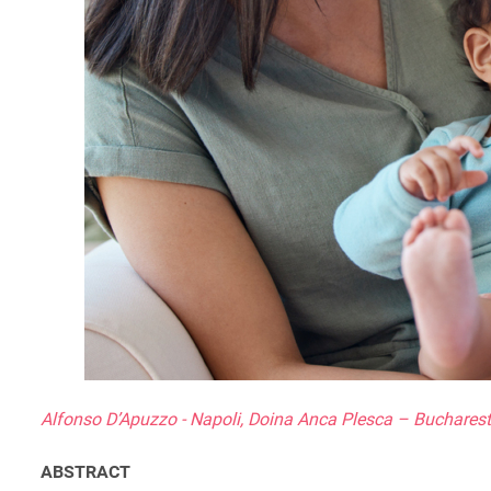
Alfonso D’Apuzzo - Napoli, Doina Anca Plesca – Bucharest,
ABSTRACT