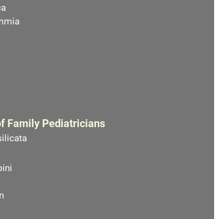
ca
emmia
f Family Pediatricians
ilicata
ini
n