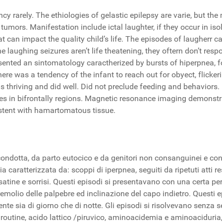
ancy rarely. The ethiologies of gelastic epilepsy are varie, but
ors. Manifestation include ictal laughter, if they occur in isolat
t can impact the quality child’s life. The episodes of laugherr 
 laughing seizures aren’t life theatening, they oftern don’t res
nted an sintomatology caractherized by bursts of hiperpnea, fol
re was a tendency of the infant to reach out for obyect, flickeri
as thriving and did well. Did not preclude feeding and behavior
s in bifrontally regions. Magnetic resonance imaging demonst
stent with hamartomatous tissue.
ondotta, da parto eutocico e da genitori non consanguinei e con
 caratterizzata da: scoppi di iperpnea, seguiti da ripetuti atti r
isatine e sorrisi. Questi episodi si presentavano con una certa p
molio delle palpebre ed inclinazione del capo indietro. Questi e
te sia di giorno che di notte. Gli episodi si risolvevano senza s
di routine, acido lattico /piruvico, aminoacidemia e aminoacidur