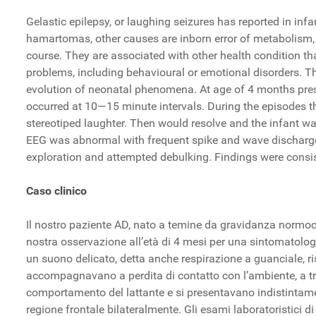
Gelastic epilepsy, or laughing seizures has reported in inf
hamartomas, other causes are inborn error of metabolism, tum
course. They are associated with other health condition tha
problems, including behavioural or emotional disorders. The
evolution of neonatal phenomena. At age of 4 months prese
occurred at 10—15 minute intervals. During the episodes the
stereotiped laughter. Then would resolve and the infant w
EEG was abnormal with frequent spike and wave discharge
exploration and attempted debulking. Findings were consi
Caso clinico
Il nostro paziente AD, nato a temine da gravidanza normoc
nostra osservazione all’età di 4 mesi per una sintomatologia
un suono delicato, detta anche respirazione a guanciale, r
accompagnavano a perdita di contatto con l’ambiente, a tre
comportamento del lattante e si presentavano indistintamen
regione frontale bilateralmente. Gli esami laboratoristici 