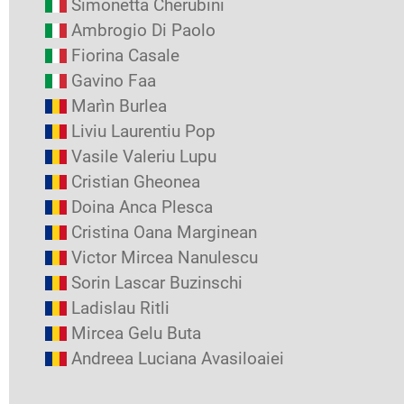
Simonetta Cherubini
Ambrogio Di Paolo
Fiorina Casale
Gavino Faa
Marìn Burlea
Liviu Laurentiu Pop
Vasile Valeriu Lupu
Cristian Gheonea
Doina Anca Plesca
Cristina Oana Marginean
Victor Mircea Nanulescu
Sorin Lascar Buzinschi
Ladislau Ritli
Mircea Gelu Buta
Andreea Luciana Avasiloaiei