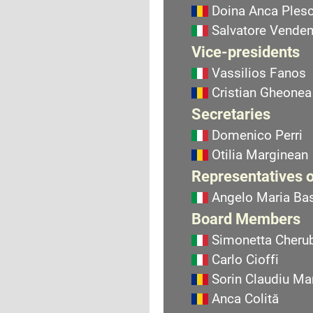
Doina Anca Ples
Salvatore Vend
Vice-presidents
Vassilios Fanos
Cristian Gheonea
Secretaries
Domenico Perri
Otilia Marginean
Representatives o
Angelo Maria Bas
Board Members
Simonetta Cherub
Carlo Cioffi
Sorin Claudiu Ma
Anca Colită