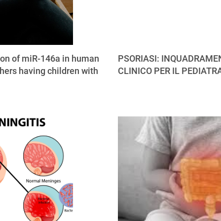
ion of miR-146a in human
PSORIASI: INQUADRAME
hers having children with
CLINICO PER IL PEDIATR