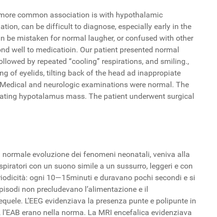
 the more common association is with hypothalamic
ion, can be difficult to diagnose, especially early in the
can be mistaken for normal laugher, or confused with other
pond well to medicatioin. Our patient presented normal
lowed by repeated “cooling” respirations, and smiling.,
ng of eyelids, tilting back of the head ad inappropiate
s. Medical and neurologic examinations were normal. The
rating hypotalamus mass. The patient underwent surgical
 normale evoluzione dei fenomeni neonatali, veniva alla
espiratori con un suono simile a un sussurro, leggeri e con
eriodicità: ogni 10—15minuti e duravano pochi secondi e si
pisodi non precludevano l’alimentazione e il
equele. L’EEG evidenziava la presenza punte e polipunte in
ia, l’EAB erano nella norma. La MRI encefalica evidenziava