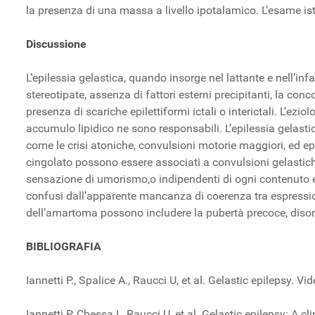
la presenza di una massa a livello ipotalamico. L’esame i
Discussione
L’epilessia gelastica, quando insorge nel lattante e nell’inf
stereotipate, assenza di fattori esterni precipitanti, la conc
presenza di scariche epilettiformi ictali o interictali. L’ez
accumulo lipidico ne sono responsabili. L’epilessia gelasti
come le crisi atoniche, convulsioni motorie maggiori, ed epi
cingolato possono essere associati a convulsioni gelasti
sensazione di umorismo,o indipendenti di ogni contenuto e
confusi dall’apparente mancanza di coerenza tra espression
dell’amartoma possono includere la pubertà precoce, disordi
BIBLIOGRAFIA
Iannetti P., Spalice A., Raucci U, et al. Gelastic epilepsy
Iannetti P. Chessa I., Raucci U, et al. Gelastic epilepsy: A 