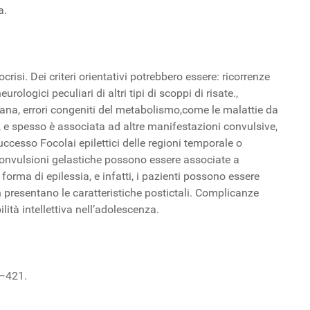
a.
risi. Dei criteri orientativi potrebbero essere: ricorrenze
ologici peculiari di altri tipi di scoppi di risate.,
mediana, errori congeniti del metabolismo,come le malattie da
, e spesso è associata ad altre manifestazioni convulsive,
uccesso Focolai epilettici delle regioni temporale o
onvulsioni gelastiche possono essere associate a
ma di epilessia, e infatti, i pazienti possono essere
 presentano le caratteristiche postictali. Complicanze
ità intellettiva nell’adolescenza.
8—421.