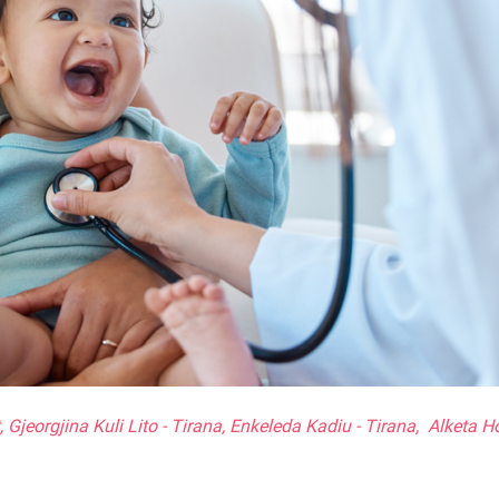
 Gjeorgjina Kuli Lito - Tirana, Enkeleda Kadiu - Tirana, Alketa