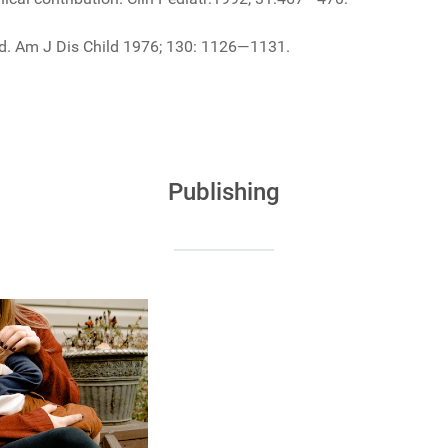
iod. Am J Dis Child 1976; 130: 1126—1131.
NEONATO
Publishing