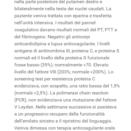
nella parte posteriore del putamen destro e
bilateralmente nella testa dei nuclei caudati. La
paziente veniva trattata con eparina e trasferita
nell’unità intensiva. I risultati del pannel
coagulativo davano risultati normali del PT, PTT e
del fibrinogeno. Negativi gli anticorpi
anticardiolipina e lupus anticoagulante. I livelli
antigene di antitrombina III, proteina C, e proteina S
normali ed il livello della proteina S funzionale
fosse basso (39%); normalmente >70. Elevato
livello del fattore VIII (203%; normale <200%). Lo
screening test per resistenza proteina C
evidenziava, con sospetto, una ratio bassa del 1,9%
(normale >2,5%). La polimerasi chain reaction
(PCR), non evidenziava una mutazione del fattore
V Leyden. Nelle settimane successive si assisteva
a un progressivo recupero della funzionalità
dell’emilato sinistro e il ripristino del linguaggio.
Veniva dimessa con terapia anticoagulante orale