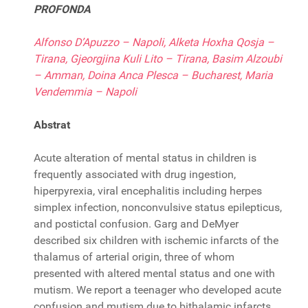
PROFONDA
Alfonso D’Apuzzo – Napoli, Alketa Hoxha Qosja –
Tirana, Gjeorgjina Kuli Lito – Tirana, Basim Alzoubi
– Amman, Doina Anca Plesca – Bucharest, Maria
Vendemmia – Napoli
Abstrat
Acute alteration of mental status in children is
frequently associated with drug ingestion,
hiperpyrexia, viral encephalitis including herpes
simplex infection, nonconvulsive status epilepticus,
and postictal confusion. Garg and DeMyer
described six children with ischemic infarcts of the
thalamus of arterial origin, three of whom
presented with altered mental status and one with
mutism. We report a teenager who developed acute
confusion and mutism due to bithalamic infarcts