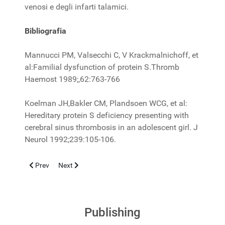
venosi e degli infarti talamici.
Bibliografia
Mannucci PM, Valsecchi C, V Krackmalnichoff, et
al:Familial dysfunction of protein S.Thromb
Haemost 1989;,62:763-766
Koelman JH,Bakler CM, Plandsoen WCG, et al:
Hereditary protein S deficiency presenting with
cerebral sinus thrombosis in an adolescent girl. J
Neurol 1992;239:105-106.
Previous article: HYPERKPLEXIA – STARTLE DISEASE – STIF
Next article: Pediatric Thrombophilia
Prev
Next
Publishing