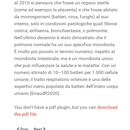
al 2010 si pensava che fosse un organo sterile
(come ad esempio la placenta) e che fosse abitato
da microrganismi (batteri, virus, funghi) al suo
interno, solo in condizioni patologiche quali fibrosi
cistica, enfisema, bronchiectasie, o polmonite.
Nell’ultimo decennio è stato dimostrato che il
polmone normale ha un suo specifico microbiota.
È molto più piccolo in termini numerici, rispetto al
microbiota intestinale, ma è un microbiota unico
che può influenzare la salute e le malattie. Con un
numero stimato di 10–100 batteri per 1.000 cellule
umane, il tratto respiratorio inferiore è una delle
superfici meno popolate da batteri dell’intero corpo
umano (EnaudR2020).
You don't have a pdf plugin, but you can
download
the pdf file.
Previous article: Lebanon, 1920-2020 one hundred years since
Next article: Infezioni virali emergenti e riemergenti t
Prev
Next