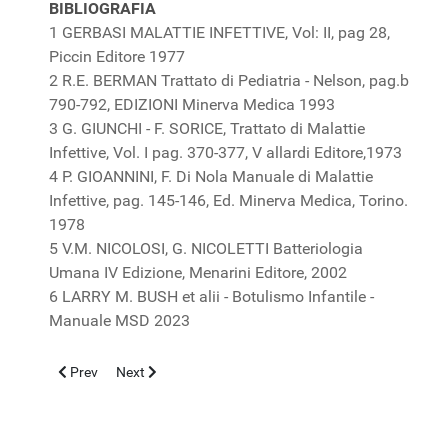
BIBLIOGRAFIA
1 GERBASI MALATTIE INFETTIVE, Vol: II, pag 28,
Piccin Editore 1977
2 R.E. BERMAN Trattato di Pediatria - Nelson, pag.b
790-792, EDIZIONI Minerva Medica 1993
3 G. GIUNCHI - F. SORICE, Trattato di Malattie
Infettive, Vol. I pag. 370-377, V allardi Editore,1973
4 P. GIOANNINI, F. Di Nola Manuale di Malattie
Infettive, pag. 145-146, Ed. Minerva Medica, Torino.
1978
5 V.M. NICOLOSI, G. NICOLETTI Batteriologia
Umana IV Edizione, Menarini Editore, 2002
6 LARRY M. BUSH et alii - Botulismo Infantile -
Manuale MSD 2023
Previous article: ASSOCIAZIONE DELLA MALFORMAZIONE DI 
Next article: LO SGUARDO PAROSSISTICO VERSO I
Prev
Next