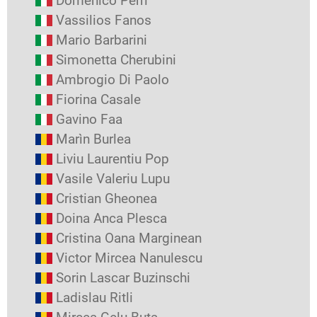
Domenico Perri
Vassilios Fanos
Mario Barbarini
Simonetta Cherubini
Ambrogio Di Paolo
Fiorina Casale
Gavino Faa
Marìn Burlea
Liviu Laurentiu Pop
Vasile Valeriu Lupu
Cristian Gheonea
Doina Anca Plesca
Cristina Oana Marginean
Victor Mircea Nanulescu
Sorin Lascar Buzinschi
Ladislau Ritli