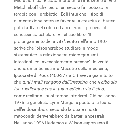
Microbiomica. È stata molto utile l'intuizione di Elie
Metchnikoff che, più di un secolo fa, ipotizzò la
terapia con i probiotici. Egli intuì che il tipo di
alimentazione potesse favorire la crescita di batteri
putrefattivi nel colon ed accelerare i processi di
senescenza cellulare. E nel suo libro, "Il
prolungamento della vita", edito nell'anno 1907,
scrive che "bisognerebbe studiare in modo
sistematico la relazione tra microrganismi
intestinali ed invecchiamento precoce". In verità
anche un antichissimo Maestro della medicina,
Ippocrate di Koos (460-377 a.C.) aveva già intuito
che
tutti i mali vengono dall'intestino
, che
il cibo sia
tua medicina e che la tua medicina sia il cibo
,
come recitano i suoi famosi aforismi. Già nell'anno
1975 la genetista Lynn Margulis postulò la teoria
dell'endosimbiosi secondo la quale i nostri
mitocondri deriverebbero da batteri ancestrali.
Nell'anno 1996 Hederson e Wilson espressero il